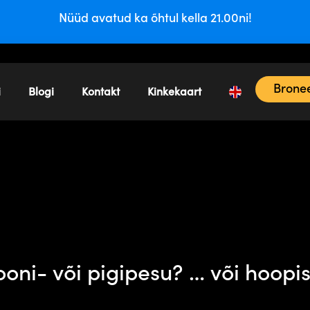
Nüüd avatud ka õhtul kella 21.00ni!
Bronee
i
Blogi
Kontakt
Kinkekaart
oni- või pigipesu? … või hoop