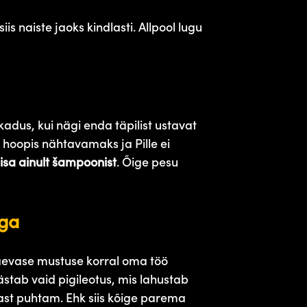
s naiste jaoks kindlasti. Allpool lugu
adus, kui nägi enda täpilist ustavat
 hoopis nähtavamaks ja Pille ei
iisa ainult šampoonist
. Õige pesu
ega
päevase mustuse korral oma töö
stab vaid pigileotus, mis lahustab
mast puhtam.
E
hk siis kõige parema