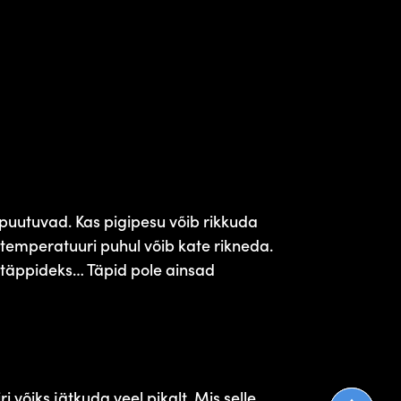
puutuvad. Kas pigipesu võib rikkuda
ma temperatuuri puhul võib kate rikneda.
 täppideks… Täpid pole ainsad
 võiks jätkuda veel pikalt. Mis selle