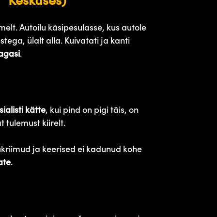
!” Keskuses)
elt. Autoilu käsipesulasse, kus autole
ustega, ülalt alla. Kuivatati ja kanti
tagasi
.
sialisti kätte
, kui pind on pigi täis, on
t tulemust kiirelt.
sukriimud ja keerised ei kadunud kohe
ate
.