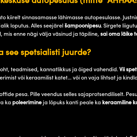
akeskuse autopesulas (mitte “AHHAA
o kiirelt sinnasamasse lähimasse autopesulasse. Justnim
alik loputus. Alles seejärel
šampoonipesu
. Sirgete liigut
, mis enne nägi välja väsinud ja täpiline,
sai oma läike 
a see spetsialisti juurde?
koht, teadmised, kannatlikkus ja õiged vahendid.
Vii spet
imist või keraamilist katet… või on vaja lihtsat ja kindla
ffide pesa. Pille veendus selles sajaprotsendiliselt. Pe
ra ka
poleerimine
ja lõpuks kanti peale ka
keraamiline k