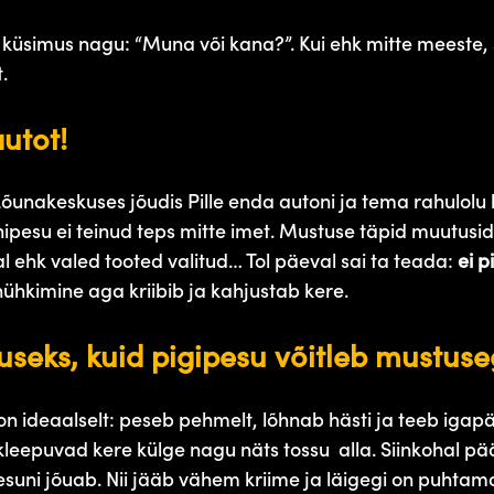
küsimus nagu: “Muna või kana?”. Kui ehk mitte meeste, sii
.
utot!
unakeskuses jõudis Pille enda autoni ja tema rahulolu k
pesu ei teinud teps mitte imet. Mustuse täpid muutusid
al ehk valed tooted valitud… Tol päeval sai ta teada:
ei p
ühkimine aga kriibib ja kahjustab kere.
useks, kuid pigipesu võitleb mustus
on ideaalselt: peseb pehmelt, lõhnab hästi ja teeb iga
leepuvad kere külge nagu näts tossu alla. Siinkohal pää
esuni jõuab. Nii jääb vähem kriime ja läigegi on puhta