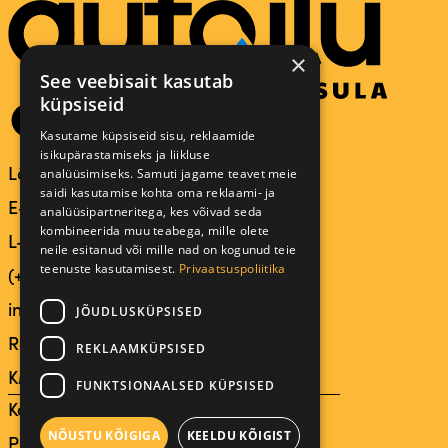
×
See veebisait kasutab
küpsiseid
Kasutame küpsiseid sisu, reklaamide
isikupärastamiseks ja liikluse
Lääneringtee 39, 50501 TARTU
analüüsimiseks. Samuti jagame teavet meie
saidi kasutamise kohta oma reklaami- ja
E-R 9.00 – 21.00
analüüsipartneritega, kes võivad seda
kombineerida muu teabega, mille olete
L-P 9.30 – 18.00
neile esitanud või mille nad on kogunud teie
teenuste kasutamisest.
Privaatsuspoliitika
(+372) 518 1000
info@autoilu.ee
JÕUDLUSKÜPSISED
Reg.nr: 12295584
REKLAAMKÜPSISED
KMKR: EE101581910
FUNKTSIONAALSED KÜPSISED
Kasutustingimused
NÕUSTU KÕIGIGA
KEELDU KÕIGIST
Privaatsuspoliitika