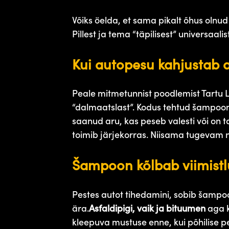
Võiks öelda, et sama pikalt õhus olnud 
Pillest ja tema “täpilisest” universaalist
Kui autopesu kahjustab a
Peale mitmetunnist poodlemist Tartu Lõ
“dalmaatslast”. Kodus tehtud šampooni
saanud aru, kas peseb valesti või on t
toimib järjekorras. Niisama tugevam n
Šampoon kõlbab viimistl
Pestes autot tihedamini, sobib šampo
ära.
Asfaldipigi, vaik ja bituumen
aga k
kleepuva mustuse enne, kui põhilise p