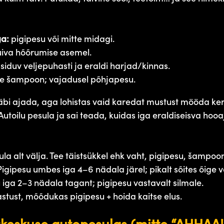
ga:
pigipesu või mitte midagi.
iva hõõrumise asemel.
iduv veljepuhasti ja eraldi harjad/kinnas.
e šampoon; vajadusel põhjapesu.
bi ajada, aga lohistas vaid karedat mustust mööda kere l
utoilu pesula ja sai teada, kuidas iga eraldiseisva hooa
la alt välja. Tee täistsükkel ehk vaht, pigipesu, šampoon
Pigipesu umbes iga 4–6 nädala järel; pikalt sõites õig
iga 2–3 nädala tagant; pigipesu vastavalt silmale.
stust, mõõdukas pigipesu + hoida kaitse elus.