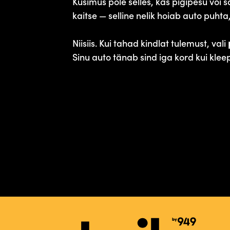
Küsimus pole selles, kas pigipesu või
kaitse — selline nelik hoiab auto puht
Niisiis. Kui tahad kindlat tulemust, vali
Sinu auto tänab sind iga kord kui kle