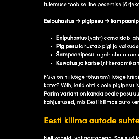
tulemuse toob selline pesemise järjek
Eelpuhastus → pigipesu → šampoonipe
Eelpuhastus
(vaht) eemaldab lahti
Pigipesu
lahustab pigi ja vaikude
Šampoonipesu
tagab ohutu konta
Kuivatus ja kaitse
(nt keraamikah
Miks on nii kõige tõhusam? Kõige kri
katet? Võib, kuid ohtlik pole pigipesu 
Parim variant on kanda peale pesu uue
kahjustused, mis Eesti kliimas auto ke
Eesti kliima autode suhte
Neli vahelduvat aastaaega. Soe suvi ja 