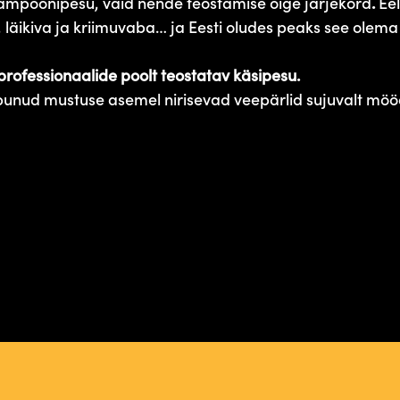
 šampoonipesu, vaid nende teostamise õige järjekord
.
Ee
a, läikiva ja kriimuvaba… ja Eesti oludes peaks see olem
professionaalide poolt teostatav käsipesu.
epunud mustuse asemel nirisevad veepärlid sujuvalt möö