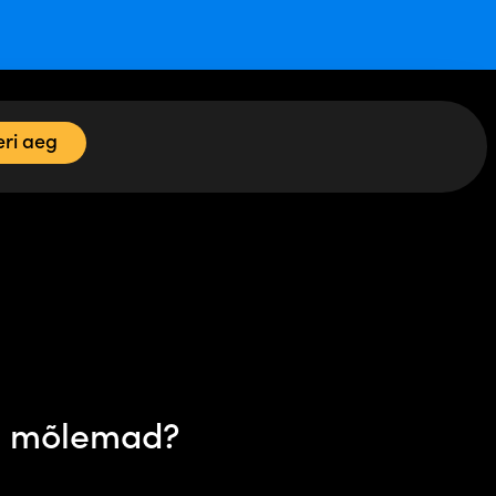
ri aeg
is mõlemad?