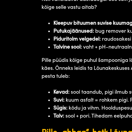
kõige selle vastu aitab?
Kleepuv bituumen suvise kuuma
Putukajäänused:
bug remover ku
Piduritolm velgedel:
raudosakesi s
Talvine sool:
vaht + pH-neutraaln
Pille püüdis kõige puhul šampooniga lä
käes. Õnneks leidis ta Lõunakeskuses A
pesta tuleb:
Kevad:
sool taandub, pigi ilmub su
Suvi:
kuum asfalt = rohkem pigi. 
Sügis:
kõdu ja vihm. Hoolduspesu 
Talv:
sool + pori. Tihedam eelpuha