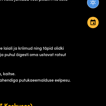
aiali ja kriimud ning täpid olidki
ja puhul õigesti oma ustavat ratsut
, kaitse.
e vahendiga putukaeemalduse eelpesu.