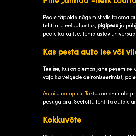
Pille „ahhaa“-hetk Lõun
Peale täppide nägemist viis ta oma aut
tehti ära eelpuhastus,
pigipesu
ja põhj
peale ka kaitse. Tema ustav universaal
Kas pesta auto ise või vii
Tee ise
, kui on olemas jahe pesemise 
vaja ka velgede deironiseerimist, poleer
Autoilu autopesu Tartus
on oma ala pro
pesuga ära. Seetõttu tehti ta autole ä
Kokkuvõte