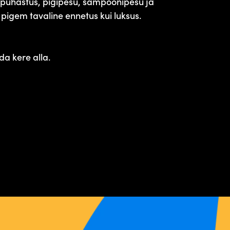
lpuhastus, pigipesu, šampoonipesu ja
a pigem tavaline ennetus kui luksus.
da kere alla.