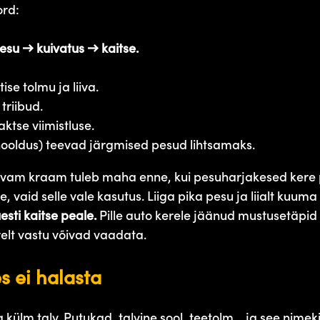
ord
:
su → kuivatus → kaitse.
se tolmu ja liiva.
 triibud.
ktse viimistluse.
ooldus) teevad järgmised pesud lihtsamaks.
ipivam kraam tuleb maha enne, kui pesuharjakesed kere 
ise, vaid selle vale kasutus. Liiga pika pesu ja liialt kuu
sti kaitse peale.
Pille auto kerele jäänud mustusetäpid
relt vastu võivad vaadata.
s ei halasta
külm talv. Putukad, talvine sool, teetolm… ja see nimekiri