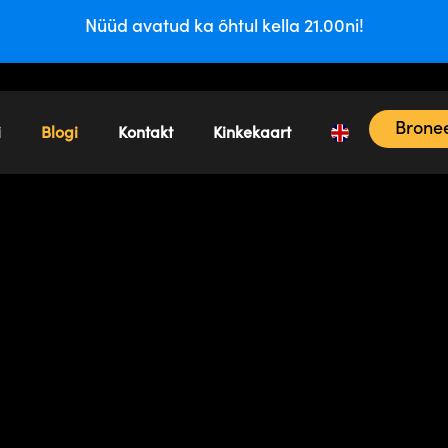
Nüüd avatud ka õhtul kella 21.00ni!
Bronee
i
Blogi
Kontakt
Kinkekaart