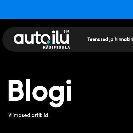
Teenused ja hinnakir
Blogi
Viimased artiklid