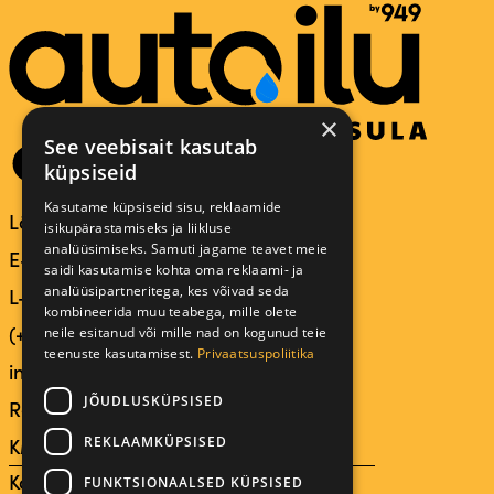
×
See veebisait kasutab
küpsiseid
Kasutame küpsiseid sisu, reklaamide
Lääneringtee 39, 50501 TARTU
isikupärastamiseks ja liikluse
analüüsimiseks. Samuti jagame teavet meie
E-R 9.00 – 21.00
saidi kasutamise kohta oma reklaami- ja
analüüsipartneritega, kes võivad seda
L-P 9.30 – 18.00
kombineerida muu teabega, mille olete
neile esitanud või mille nad on kogunud teie
(+372) 518 1000
teenuste kasutamisest.
Privaatsuspoliitika
info@autoilu.ee
JÕUDLUSKÜPSISED
Reg.nr: 12295584
REKLAAMKÜPSISED
KMKR: EE101581910
Kasutustingimused
FUNKTSIONAALSED KÜPSISED