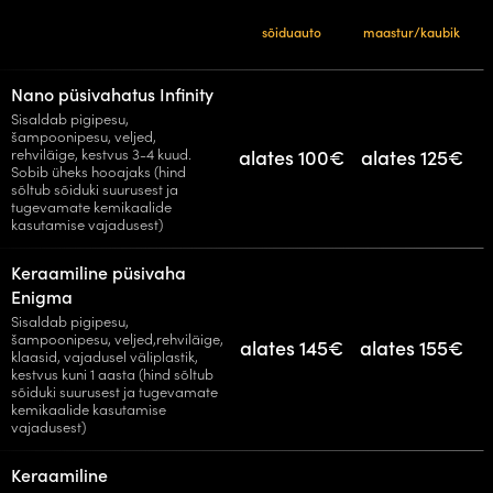
sõiduauto
maastur/kaubik
Nano püsivahatus Infinity
Sisaldab pigipesu,
šampoonipesu, veljed,
rehviläige, kestvus 3-4 kuud.
alates 100€
alates 125€
Sobib üheks hooajaks (hind
sõltub sõiduki suurusest ja
tugevamate kemikaalide
kasutamise vajadusest)
Keraamiline püsivaha
Enigma
Sisaldab pigipesu,
šampoonipesu, veljed,rehviläige,
alates 145€
alates 155€
klaasid, vajadusel väliplastik,
kestvus kuni 1 aasta (hind sõltub
sõiduki suurusest ja tugevamate
kemikaalide kasutamise
vajadusest)
Keraamiline