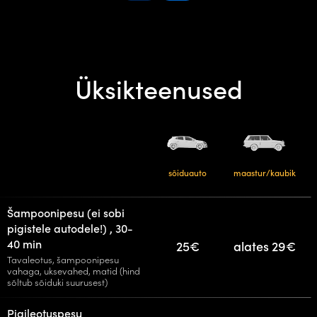
Üksikteenused
sõiduauto
maastur/kaubik
Šampoonipesu (ei sobi
pigistele autodele!) , 30-
40 min
25€
alates 29€
Tavaleotus, šampoonipesu
vahaga, uksevahed, matid (hind
sõltub sõiduki suurusest)
Pigileotuspesu