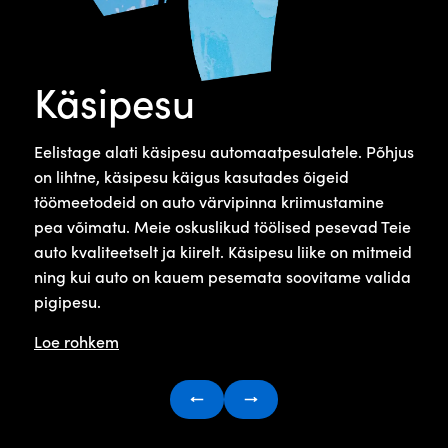
Käsipesu
Eelistage alati käsipesu automaatpesulatele. Põhjus
on lihtne, käsipesu käigus kasutades õigeid
töömeetodeid on auto värvipinna kriimustamine
pea võimatu. Meie oskuslikud töölised pesevad Teie
auto kvaliteetselt ja kiirelt. Käsipesu liike on mitmeid
ning kui auto on kauem pesemata soovitame valida
pigipesu.
Loe rohkem