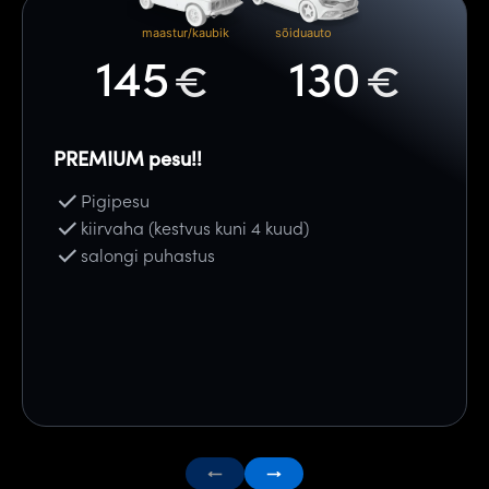
maastur/kaubik
sõiduauto
145
130
€
€
PREMIUM pesu!!
Pigipesu
kiirvaha (kestvus kuni 4 kuud)
salongi puhastus