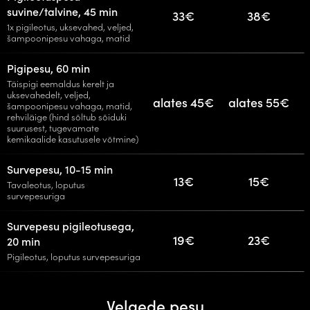
suvine/talvine, 45 min
33€
38€
1x pigileotus, uksevahed, veljed,
šampoonipesu vahaga, matid
Pigipesu, 60 min
Täispigi eemaldus kerelt ja
uksevahedelt, veljed,
alates 45€
alates 55€
šampoonipesu vahaga, matid,
rehviläige (hind sõltub sõiduki
suurusest, tugevamate
kemikaalide kasutusele võtmine)
Survepesu, 10-15 min
13€
15€
Tavaleotus, loputus
survepesuriga
Survepesu pigileotusega,
19€
23€
20 min
Pigileotus, loputus survepesuriga
Velgede pesu