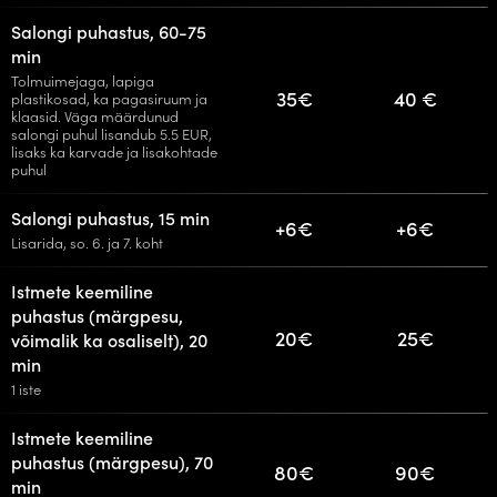
Salongi puhastus, 60-75
min
Tolmuimejaga, lapiga
35€
40 €
plastikosad, ka pagasiruum ja
klaasid. Väga määrdunud
salongi puhul lisandub 5.5 EUR,
lisaks ka karvade ja lisakohtade
puhul
Salongi puhastus, 15 min
+6€
+6€
Lisarida, so. 6. ja 7. koht
Istmete keemiline
puhastus (märgpesu,
20€
25€
võimalik ka osaliselt), 20
min
1 iste
Istmete keemiline
puhastus (märgpesu), 70
80€
90€
min