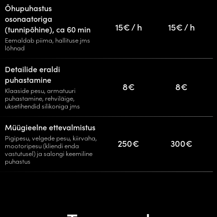
Õhupuhastus
osonaatoriga
15€ / h
15€ / h
(tunnipõhine), ca 60 min
Eemaldab piima, hallituse jms
lõhnad
Detailide eraldi
puhastamine
8€
8€
Klaaside pesu, armatuuri
puhastamine, rehviläige,
uksetihendid silikoniga jms
Müügieelne ettevalmistus
Pigipesu, velgede pesu, kiirvaha,
250€
300€
mootoripesu (kliendi enda
vastutusel) ja salongi keemiline
puhastus