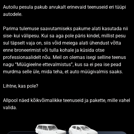
Autoilu pesula pakub arvukalt erinevaid teenuseid eri tüüpi
autodele.
Parima tulemuse saavutamiseks pakume alati kasutada nii
sise- kui välipesu. Kui sa aga pole päris kindel, millist pesu
sul täpselt vaja on, siis võid meiega alati ühendust võtta
enne broneerimist või tulla kohale ja küsida otse
professionaalidelt nõu. Meil on olemas isegi selline teenus
nagu “Müügieelne ettevalmistus”, kus sa ei pea ise pead
murdma selle üle, mida teha, et auto müügivalmis saaks.
Lihtne, kas pole?
Allpool näed kõikvõimalikke teenuseid ja pakette, mille vahel
valida.