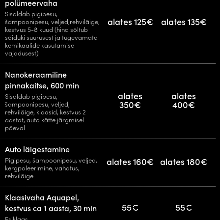
polümeervaha
Sisaldab pigipesu,
alates 125€
alates 135€
šampoonipesu, veljed,rehviläige,
kestvus 5-8 kuud (hind sõltub
sõiduki suurusest ja tugevamate
kemikaalide kasutamise
vajadusest)
Nanokeraamiline
pinnakaitse, 600 min
alates
alates
Sisaldab pigipesu,
350€
400€
šampoonipesu, veljed,
rehviläige, klaasid, kestvus 2
aastat, auto kätte järgmisel
päeval
Auto läigestamine
Pigipesu, šampoonipesu, veljed,
alates 160€
alates 180€
kergpoleerimine, vahatus,
rehviläige
Klaasivaha Aquapel,
55€
55€
kestvus ca 1 aasta, 30 min
Esiklaas