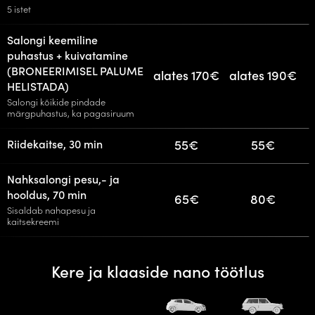
5 istet
Salongi keemiline
puhastus + kuivatamine
(BRONEERIMISEL PALUME
alates 170€
alates 190€
HELISTADA)
Salongi kõikide pindade
märgpuhastus, ka pagasiruum
55€
55€
Riidekaitse, 30 min
Nahksalongi pesu,- ja
hooldus, 70 min
65€
80€
Sisaldab nahapesu ja
kaitsekreemi
Kere ja klaaside nano töötlus