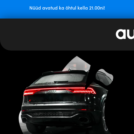
Nüüd avatud ka õhtul kella 21.00ni!