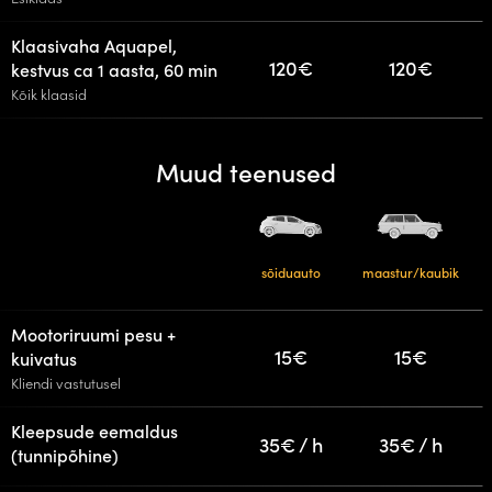
Klaasivaha Aquapel,
120€
120€
kestvus ca 1 aasta, 60 min
Kõik klaasid
Muud teenused
sõiduauto
maastur/kaubik
Mootoriruumi pesu +
15€
15€
kuivatus
Kliendi vastutusel
Kleepsude eemaldus
35€ / h
35€ / h
(tunnipõhine)